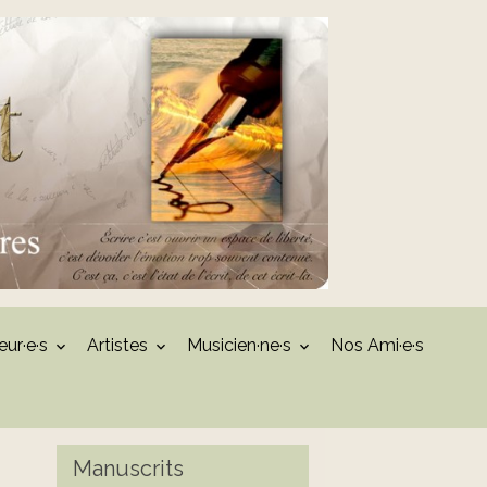
eur·e·s
Artistes
Musicien·ne·s
Nos Ami·e·s
Manuscrits