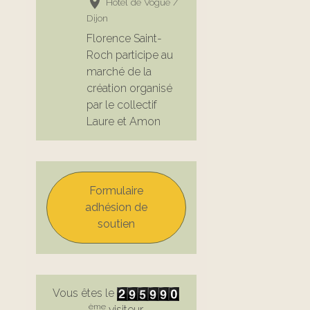
Hôtel de Vogüe /
Dijon
Florence Saint-
Roch participe au
marché de la
création organisé
par le collectif
Laure et Amon
Formulaire
adhésion de
soutien
Vous êtes le
ème
visiteur