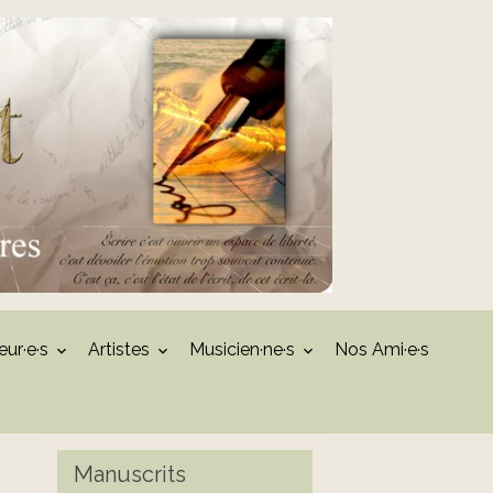
eur·e·s
Artistes
Musicien·ne·s
Nos Ami·e·s
Manuscrits