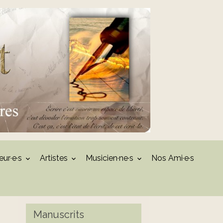
eur·e·s
Artistes
Musicien·ne·s
Nos Ami·e·s
Manuscrits