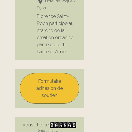
Hôtel de Vogüe /
Dijon
Florence Saint-
Roch participe au
marché de la
création organisé
par le collectif
Laure et Amon
Formulaire
adhésion de
soutien
Vous êtes le
ème
visiteur