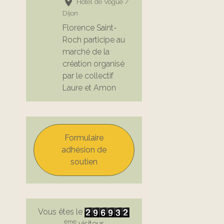
Hôtel de Vogüe /
Dijon
Florence Saint-
Roch participe au
marché de la
création organisé
par le collectif
Laure et Amon
Formulaire
adhésion de
soutien
Vous êtes le
ème
visiteur