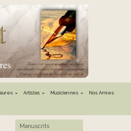
eur·e·s
Artistes
Musicien·ne·s
Nos Ami·e·s
Manuscrits