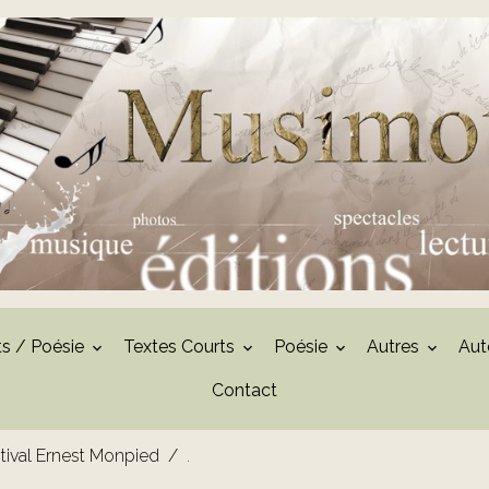
ts / Poésie
Textes Courts
Poésie
Autres
Aut
Contact
tival Ernest Monpied
.