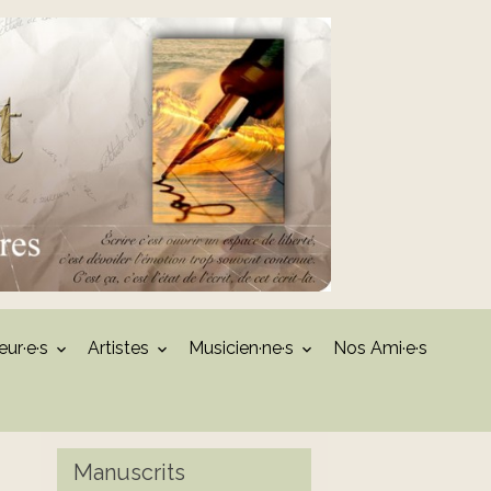
eur·e·s
Artistes
Musicien·ne·s
Nos Ami·e·s
Manuscrits