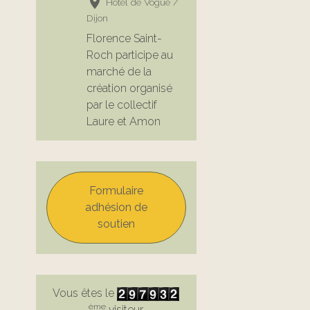
Hôtel de Vogüe /
Dijon
Florence Saint-
Roch participe au
marché de la
création organisé
par le collectif
Laure et Amon
Formulaire
adhésion de
soutien
Vous êtes le
ème
visiteur