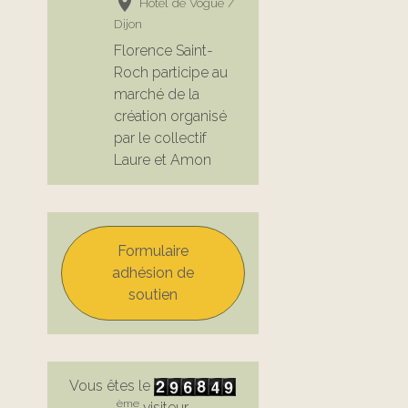
Hôtel de Vogüe /
Dijon
Florence Saint-
Roch participe au
marché de la
création organisé
par le collectif
Laure et Amon
Formulaire
adhésion de
soutien
Vous êtes le
ème
visiteur