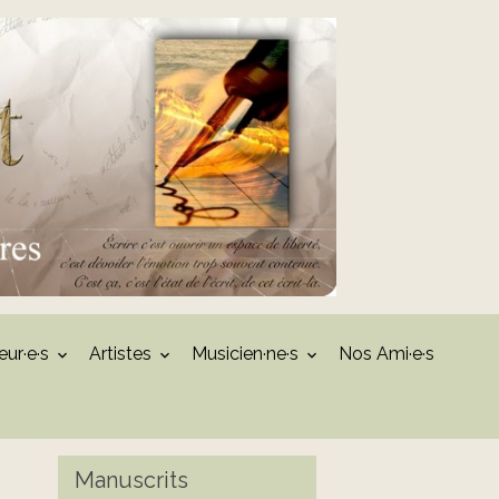
eur·e·s
Artistes
Musicien·ne·s
Nos Ami·e·s
Manuscrits